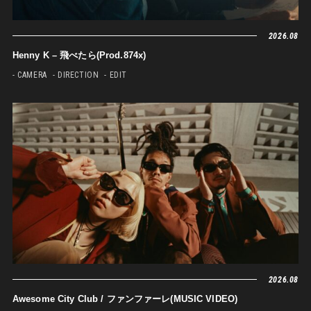
2026.08
Henny K – 飛べたら(Prod.874x)
- CAMERA
- DIRECTION
- EDIT
2026.08
Awesome City Club / ファンファーレ(MUSIC VIDEO)