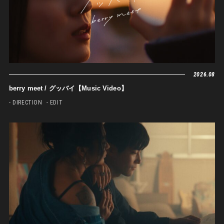
2026.08
berry meet / グッバイ【Music Video】
- DIRECTION
- EDIT