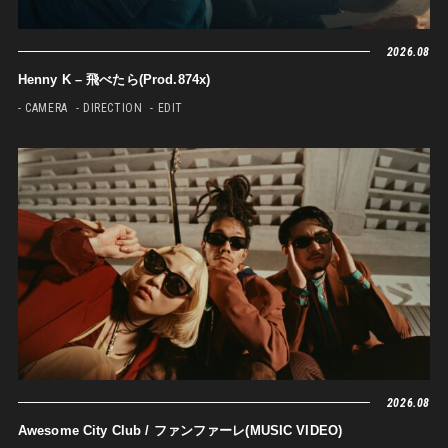
2026.08
Henny K – 飛べたら(Prod.874x)
- CAMERA
- DIRECTION
- EDIT
2026.08
Awesome City Club / ファンファーレ(MUSIC VIDEO)