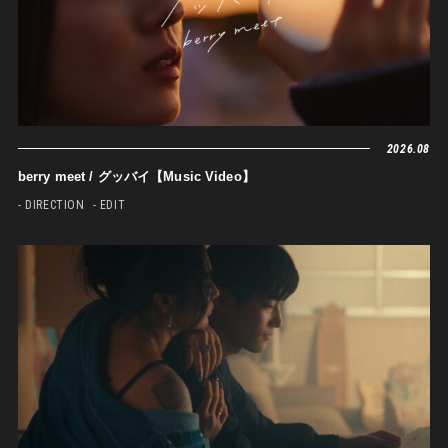
2026.08
berry meet / グッバイ【Music Video】
- DIRECTION
- EDIT