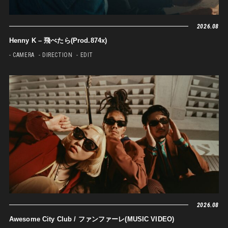
2026.08
Henny K – 飛べたら(Prod.874x)
- CAMERA
- DIRECTION
- EDIT
2026.08
Awesome City Club / ファンファーレ(MUSIC VIDEO)