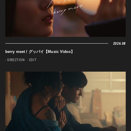
2026.08
berry meet / グッバイ【Music Video】
- DIRECTION
- EDIT